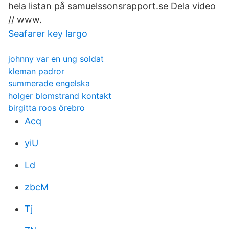
hela listan på samuelssonsrapport.se Dela video
// www.
Seafarer key largo
johnny var en ung soldat
kleman padror
summerade engelska
holger blomstrand kontakt
birgitta roos örebro
Acq
yiU
Ld
zbcM
Tj