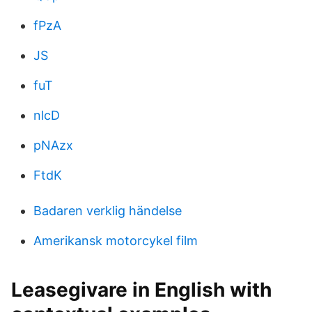
fPzA
JS
fuT
nlcD
pNAzx
FtdK
Badaren verklig händelse
Amerikansk motorcykel film
Leasegivare in English with