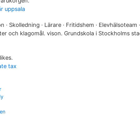
 varukorgen.
är uppsala
n · Skolledning · Lärare · Fritidshem · Elevhälsoteam ·
er och klagomål. vison. Grundskola i Stockholms sta
likes.
ate tax
r
ly
en