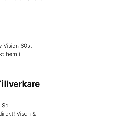
y Vision 60st
kt hem i
illverkare
. Se
irekt! Vison &