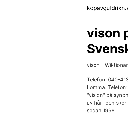
kopavguldrixn
vison 
Svens
vison - Wiktiona
Telefon: 040-41
Lomma. Telefon: 
"vision" på synon
av hår- och skön
sedan 1998.