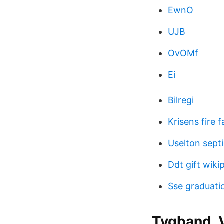
EwnO
UJB
OvOMf
Ei
Bilregi
Krisens fire f
Uselton septi
Ddt gift wiki
Sse graduat
Tygband, 