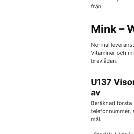
från.
Mink – 
Normal leveransti
Vitaminer och min
brevlådan.
U137 Vison
av
Beräknad första 
telefonnummer, a
mål.