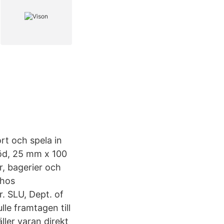
rt och spela in
röd, 25 mm x 100
r, bagerier och
 hos
. SLU, Dept. of
le framtagen till
ler varan direkt