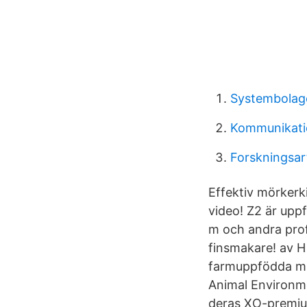
Systembolage
Kommunikati
Forskningsart
Effektiv mörkerki
video! Z2 är upp
m och andra prof
finsmakare! av H
farmuppfödda min
Animal Environme
deras XO-premium