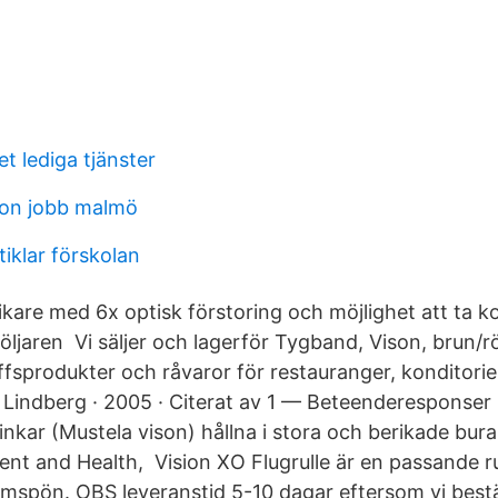
t lediga tjänster
on jobb malmö
iklar förskolan
kare med 6x optisk förstoring och möjlighet att ta ko
följaren Vi säljer och lagerför Tygband, Vison, brun/
fsprodukter och råvaror för restauranger, konditorie
 Lindberg · 2005 · Citerat av 1 — Beteenderesponser
kar (Mustela vison) hållna i stora och berikade burar
nt and Health, Vision XO Flugrulle är en passande rul
spön. OBS leveranstid 5-10 dagar eftersom vi bestäl