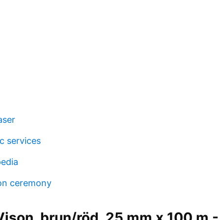
aser
c services
pedia
ion ceremony
Vison, brun/röd, 25 mm x 100 m 