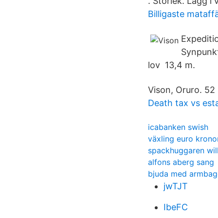
​. Storlek. Lägg i
Billigaste mataff
Expeditio
Synpunkt
lov 13,4 m.
Vison, Oruro. 52 
Death tax vs est
icabanken swish
växling euro krono
spackhuggaren wil
alfons aberg sang
bjuda med armbag
jwTJT
IbeFC