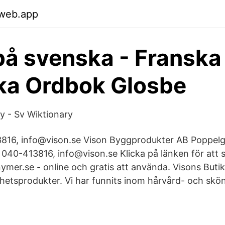
.web.app
på svenska - Franska
ka Ordbok Glosbe
ry - Sv Wiktionary
3816, info@vison.se Vison Byggprodukter AB Poppelg
040-413816, info@vison.se Klicka på länken för att s
ymer.se - online och gratis att använda. Visons Butik 
hetsprodukter. Vi har funnits inom hårvård- och skö