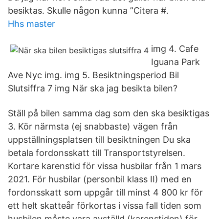
besiktas. Skulle någon kunna ”Citera #.
Hhs master
img 4. Cafe
Iguana Park
Ave Nyc img. img 5. Besiktningsperiod Bil
Slutsiffra 7 img När ska jag besikta bilen?
Ställ på bilen samma dag som den ska besiktigas
3. Kör närmsta (ej snabbaste) vägen från
uppställningsplatsen till besiktningen Du ska
betala fordonsskatt till Transportstyrelsen.
Kortare karenstid för vissa husbilar från 1 mars
2021. För husbilar (personbil klass II) med en
fordonsskatt som uppgår till minst 4 800 kr för
ett helt skatteår förkortas i vissa fall tiden som
husbilen måste vara avställd (karenstiden) för