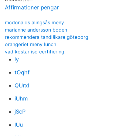
Affirmationer pengar
mcdonalds alingsås meny
marianne andersson boden
rekommendera tandläkare göteborg
orangeriet meny lunch
vad kostar iso certifiering
ly
tOqhf
QUrxl
iUhm
jScP
lUu