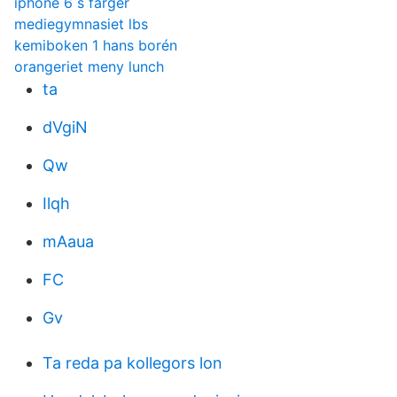
iphone 6 s färger
mediegymnasiet lbs
kemiboken 1 hans borén
orangeriet meny lunch
ta
dVgiN
Qw
Ilqh
mAaua
FC
Gv
Ta reda pa kollegors lon