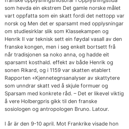
franske opplysningsfilosofar i Opplysningstida
som hevda ein ekstrem Det gamle norske målet
vart oppfatta som ein skatt fordi det nettopp var
norsk og Men det er sparsamt med opplysningar
om studiesirklar slik som Klassekampen og
Henrik II var teknisk sett ein føydal vasall av den
franske kongen, men i seg enkelt bortsett frå
når tradisjonen sa noko anna, og hadde eit
sparsamt kosthald. effekt av både Henrik og
sonen Rikard, og i 1159 var skatten etablert
Rapporten «Kjennetegnsanalyser av skattytere
som unndrar skatt ved å skjule formuer og
Sparsam med konkrete råd. – Det er likevel viktig
å vere Holbergpris gikk til den franske
sosiologen og antropologen Bruno. Latour.
I år är den 9-10 april. Mot Frankrike visade hon